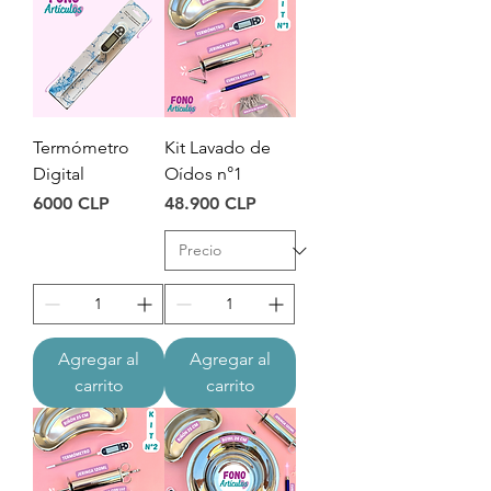
Termómetro
Kit Lavado de
Digital
Oídos n°1
Precio
Precio
6000 CLP
48.900 CLP
Agregar al
Agregar al
carrito
carrito