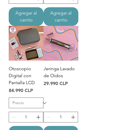
Agregar al
Agregar al
carrito
carrito
Otoscopio
Jeringa Lavado
Digital con
de Oídos
Pantalla LCD
Precio
29.990 CLP
Precio
84.990 CLP