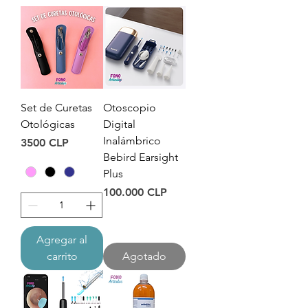
Set de Curetas
Otoscopio
Otológicas
Digital
Inalámbrico
Precio
3500 CLP
Bebird Earsight
Plus
Precio
100.000 CLP
Agregar al
carrito
Agotado