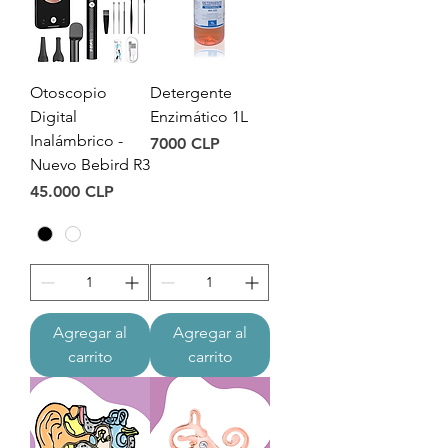
Otoscopio
Detergente
Digital
Enzimático 1L
Inalámbrico -
Precio
7000 CLP
Nuevo Bebird R3
Precio
45.000 CLP
Agregar al
Agregar al
carrito
carrito