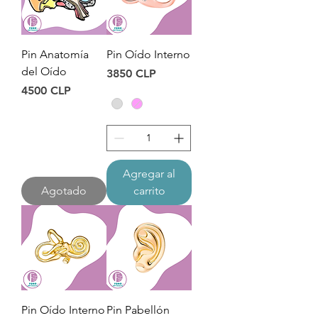
Pin Anatomía
Pin Oído Interno
del Oído
Precio
3850 CLP
Precio
4500 CLP
Agregar al
Agotado
carrito
Pin Oído Interno
Pin Pabellón