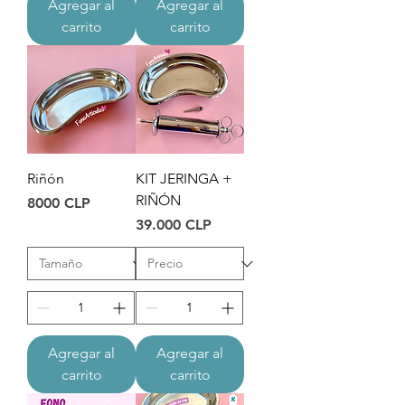
Agregar al
Agregar al
carrito
carrito
Riñón
KIT JERINGA +
RIÑÓN
Precio
8000 CLP
Precio
39.000 CLP
Agregar al
Agregar al
carrito
carrito