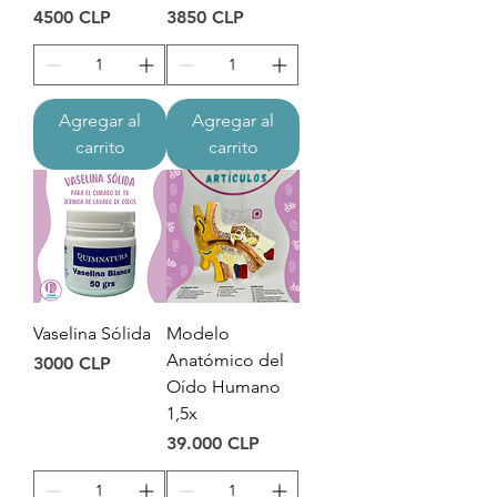
Precio
Precio
4500 CLP
3850 CLP
Agregar al
Agregar al
carrito
carrito
Vaselina Sólida
Modelo
Anatómico del
Precio
3000 CLP
Oído Humano
1,5x
Precio
39.000 CLP