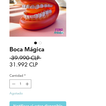
Boca Mágica
Precio
 39.990 CLP 
Precio
31.992 CLP
de
Cantidad
*
oferta
Agotado
Notificar al estar disponible