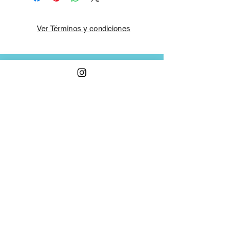
Ver Términos y condiciones
¡Contáctanos!
¡Suscríbete!
Recibe todas nuestras ofertas
Unirse