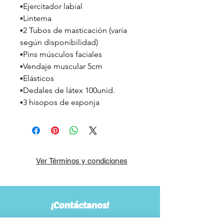
▪️Ejercitador labial
▪️Linterna
▪️2 Tubos de masticación (varía
según disponibilidad)
▪️Pins músculos faciales
▪️Vendaje muscular 5cm
▪️Elásticos
▪️Dedales de látex 100unid.
▪️3 hisopos de esponja
Ver Términos y condiciones
¡Contáctanos!