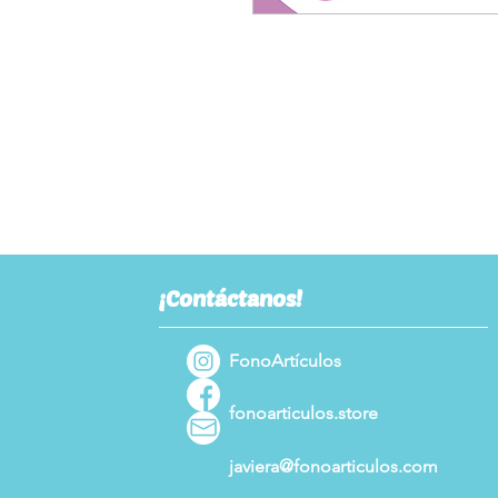
¡Contáctanos!
FonoArtículos
fonoarticulos.store
javiera@fonoarticulos.com