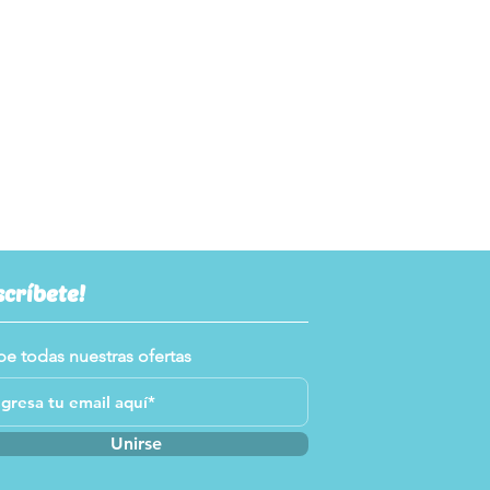
scríbete!
be todas nuestras ofertas
Unirse