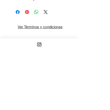
Ver Términos y condiciones
¡Contáctanos!
¡Suscríbete!
Recibe todas nuestras ofertas
Unirse