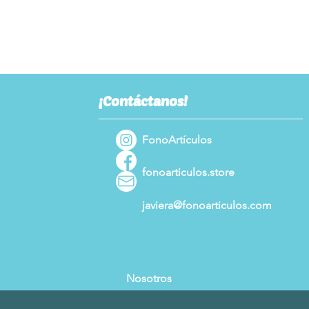
¡Contáctanos!
FonoArtículos
fonoarticulos.store
javiera@fonoarticulos.com
Nosotros