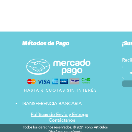
Métodos de Pago
¡Su
Reci
HASTA 6 CUOTAS SIN INTERÉS
TRANSFERENCIA BANCARIA
Políticas de Envío y Entrega
Contáctanos
Todos los derechos reservados. © 2021 Fono Artículos
Diseñado por
efemkt