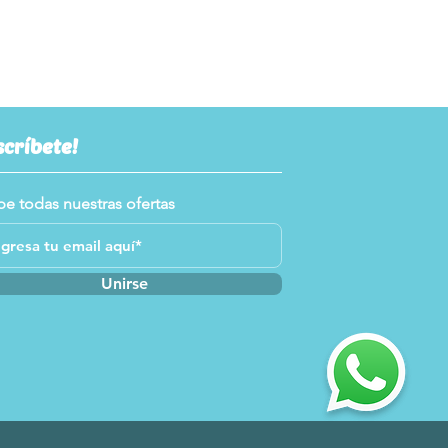
scríbete!
be todas nuestras ofertas
Unirse